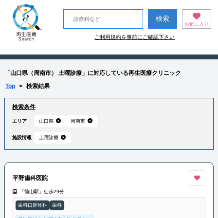
お気に入り
ご利用規約を事前にご確認下さい
「山口県（周南市） 土曜診療」に対応している再生医療クリニック
Top
>
検索結果
検索条件
エリア
山口県
周南市
施設情報
土曜診療
平野歯科医院
「徳山駅」徒歩29分
歯科口腔外科
歯科