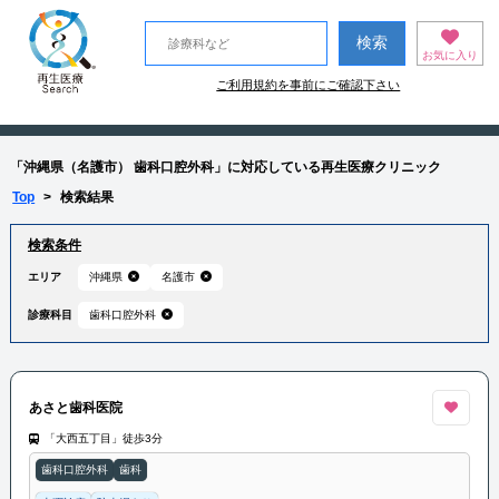
お気に入り
ご利用規約を事前にご確認下さい
「沖縄県（名護市） 歯科口腔外科」に対応している再生医療クリニック
Top
>
検索結果
検索条件
エリア
沖縄県
名護市
診療科目
歯科口腔外科
あさと歯科医院
「大西五丁目」徒歩3分
歯科口腔外科
歯科