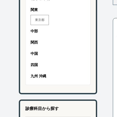
関東
東京都
中部
関西
中国
四国
九州 沖縄
診療科目から探す