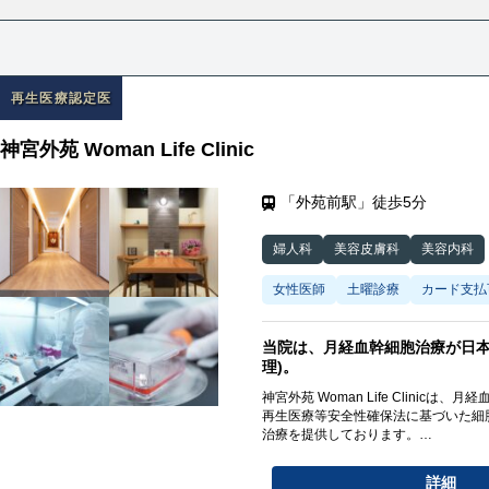
再生医療認定医
神宮外苑 Woman Life Clinic
「外苑前駅」徒歩5分
婦人科
美容皮膚科
美容内科
女性医師
土曜診療
カード支払
当院は、月経血幹細胞治療が日本で
理)。
神宮外苑 Woman Life Clini
再生医療等安全性確保法に基づいた細
治療を提供しております。
月経血（生理の血）には多くの幹細胞
詳細
いため、患者様のお体への負担があり