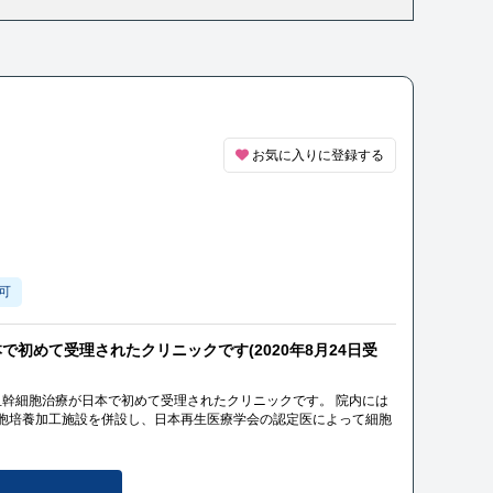
お気に入りに登録する
可
初めて受理されたクリニックです(2020年8月24日受
cは、月経血幹細胞治療が日本で初めて受理されたクリニックです。 院内には
胞培養加工施設を併設し、日本再生医療学会の認定医によって細胞
が含まれています。月経血は定期的に採取が可能で手術の必要が無
ません。また、閉経されていても一定の年齢までは治療が可能で