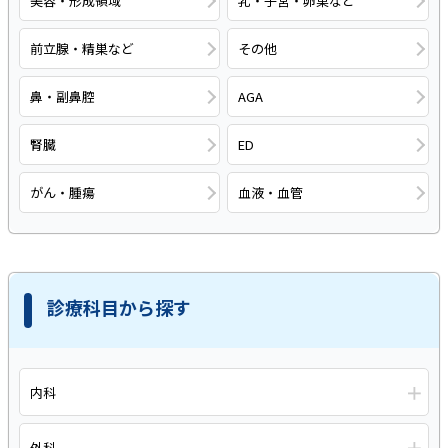
美容・形成領域
乳・子宮・卵巣など
前立腺・精巣など
その他
鼻・副鼻腔
AGA
腎臓
ED
がん・腫瘍
血液・血管
診療科目から探す
＋
内科
＋
外科