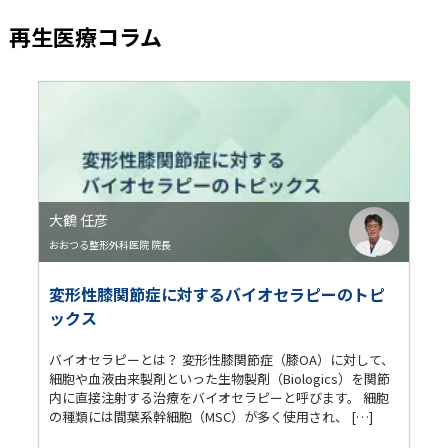
再生医療コラム
大鶴 任彦
おおつる整形外科医院 院長
変形性膝関節症に対するバイオセラピーのトピ
ックス
バイオセラピーとは？ 変形性膝関節症（膝OA）に対して、
細胞や血液由来製剤といった生物製剤（Biologics）を関節
内に直接注射する治療をバイオセラピーと呼びます。 細胞
の種類には間葉系幹細胞（MSC）が多く使用され、 […]