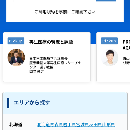
ご利用規約を事前にご確認下さい
Pickup
Pickup
再生医療の現況と課題
P
AG
日本再生医療学会理事長
青山
慶應義塾大学再生医療リサーチセ
杉野
ンター長 / 教授
岡野 栄之
エリアから探す
北海道
北海道
青森県
岩手県
宮城県
秋田県
山形県