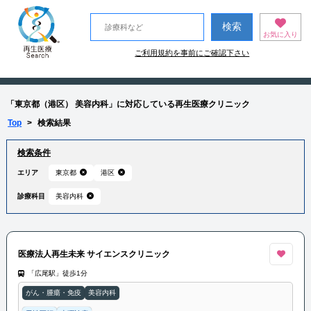
お気に入り
ご利用規約を事前にご確認下さい
「東京都（港区） 美容内科」に対応している再生医療クリニック
Top
>
検索結果
検索条件
エリア
東京都
港区
診療科目
美容内科
医療法人再生未来 サイエンスクリニック
「広尾駅」徒歩1分
がん・腫瘍・免疫
美容内科