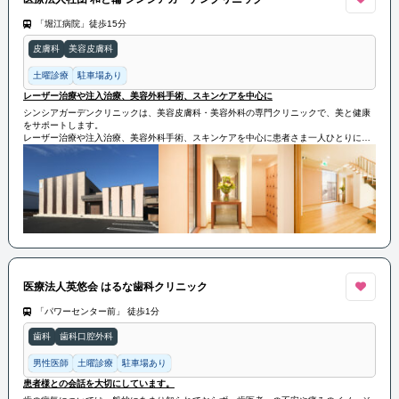
「堀江病院」徒歩15分
皮膚科
美容皮膚科
土曜診療
駐車場あり
レーザー治療や注入治療、美容外科手術、スキンケアを中心に
シンシアガーデンクリニックは、美容皮膚科・美容外科の専門クリニックで、美と健康
をサポートします。
レーザー治療や注入治療、美容外科手術、スキンケアを中心に患者さま一人ひとりに合
わせたカウンセリングで最適な治療を提案します。
最新の技術と設備を用いて安全で効果的な治療を提供しています。
医療法人英悠会 はるな歯科クリニック
「パワーセンター前」 徒歩1分
歯科
歯科口腔外科
男性医師
土曜診療
駐車場あり
患者様との会話を大切にしています。