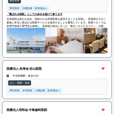
整形外科
男性医師
日曜診療
駐車場あり
「選ばれる病院」としての歩みを続けて参ります
石井病院は真心を込め、信頼される高度医療を提供することを目指し、患者様やそのご
家族に本当に喜ばれる医療サービスを提供することを重視しています。医療スタッフは
各専門領域で専門性を発揮し、患者様の視点に立った「奉仕＝ホスピタリティ」の精神
を大切にし、質の高い信頼される医療や看護サービスを提供しています。地域に愛さ
れ、開放的で明るい「選ばれる病院」を目指して、向上心を持ち続けています。
医療法人 松寿会 松山医院
「中央前橋駅」徒歩12分
がん・腫瘍・免疫
男性医師
女性医師
土曜診療
駐車場あり
医療法人明和会 中島歯科医院