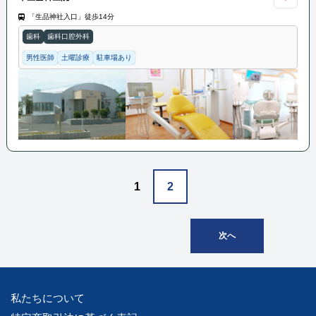
「生品神社入口」徒歩14分
歯科
歯科口腔外科
男性医師
土曜診療
駐車場あり
1
2
次へ
私たちについて