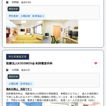
「井野駅」徒歩13分
整形外科
男性医師
土曜診療
駐車場あり
再生医療認定医
医療法人KOSSMOS会 剣持整形外科
「太田駅」徒歩1分
整形外科
土曜診療
駐車場あり
最終目標は、笑顔です！
剣持整形外科は、高齢者向けの関節症や骨粗鬆症、脊椎症だけでなく、成人や成長期の
子供にも見られるスポーツ障害に積極的に対処しています。様々な運動器疾患に対し
て、予防から治療、復帰まで最新の医療を提供し、患者一人一人の生活の質（QOL）向
上をサポートしています。