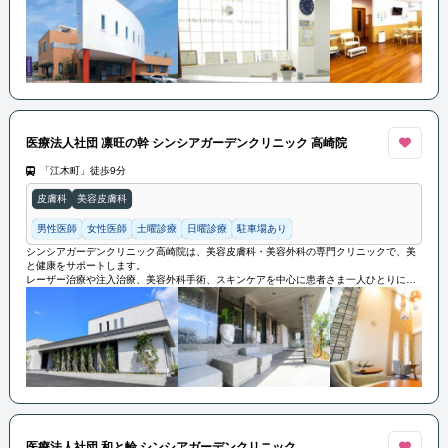
医療法人社団 凛旺の幹 シンシアガーデンクリニック 高崎院
「江木町」徒歩9分
皮膚科
美容皮膚科
男性医師
女性医師
土曜診療
日曜診療
駐車場あり
シンシアガーデンクリニック高崎院は、美容皮膚科・美容外科の専門クリニックで、美
と健康をサポートします。
レーザー治療や注入治療、美容外科手術、スキンケアを中心に患者さま一人ひとりに合
わせたカウンセリングで最適な治療を提案します。
最新の技術と設備を用いて安全で効果的な治療を提供しています。
医療法人社団 和と輪 シンシアガーデンクリニック