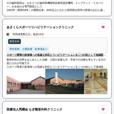
大川歯科医院は、かかりつけ歯科医機能型診療所認定機関、インプラント・リカバリ
ー、かみ合わせ専門医院として
1983年（昭和58年）の開業以来、40年以上にわたり群馬県太田市の皆様のお口と歯の
健康を守り続けています。
また、「インプラント」「咬み合わせ」「再生医療」に特化した専門クリニックとして
最新の設備と技術を駆使し、患者様の多様なニーズに応えています。
あさくらスポーツリハビリテーションクリニック
「市民体育館入口」徒歩12分
整形外科
男性医師
土曜診療
駐車場あり
スポーツ障害の患者様への迅速な対応とリハビリテーションを二つの柱として地域医療に貢献
整形外科の分野をはじめとした治療、入院が必要な方、手術での治療を考えている方の
受け入れが可能です。
スポーツ障害の患者様への迅速な対応とリハビリテーションを二つの柱として地域医療
に貢献させていただきます。
医療法人秀躍会 もぎ整形外科クリニック