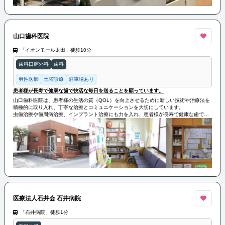
山口歯科医院
「イオンモール太田」徒歩10分
歯科口腔外科
歯科
男性医師
土曜診療
駐車場あり
患者様が長寿で健康な歯で快活な毎日を送ることを願っています。
山口歯科医院は、患者様の生活の質（QOL）を向上させるために新しい技術や治療法を
積極的に取り入れ、丁寧な治療とコミュニケーションを大切にしています。
虫歯治療や歯周病治療、インプラント治療にも力を入れ、患者様が長寿で健康な歯で快
活な毎日を送ることを願っています。建物は古いが、医師は日々勉強を重ね、最新の技
術を提供しています。不安や疑問があればお気軽に相談できる環境で、皆様の笑顔に貢
献できることを期待しています。
医療法人石井会 石井病院
「石井病院」徒歩1分