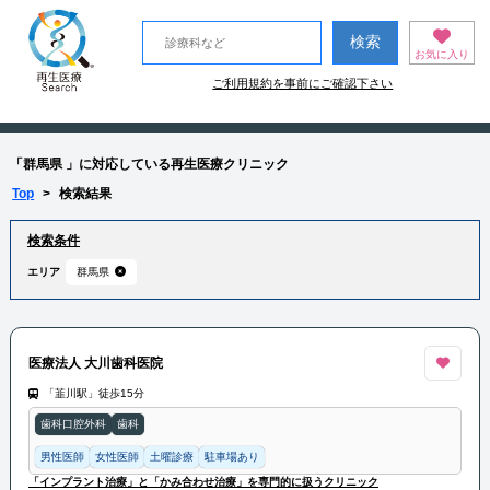
お気に入り
ご利用規約を事前にご確認下さい
「群馬県 」に対応している再生医療クリニック
Top
>
検索結果
検索条件
エリア
群馬県
医療法人 大川歯科医院
「韮川駅」徒歩15分
歯科口腔外科
歯科
男性医師
女性医師
土曜診療
駐車場あり
「インプラント治療」と「かみ合わせ治療」を専門的に扱うクリニック