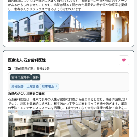
歯の病気については一般的にあまり知られておらず、歯医者への不安や痛みのイメージ
があるかもしれません。しかし、当院は明るく開かれた雰囲気の待合室や診察室を提供
し、患者さんがリラックスできるよう心がけています。
患者さんとのコミュニケーションを重視し、時間をかけて様々な治療法を丁寧に説明し
ます。歯に関する悩みがある方は、ぜひ当院を訪れてみてください。
医療法人 石倉歯科医院
「高崎問屋町駅」徒歩12分
歯科口腔外科
歯科
男性医師
土曜診療
駐車場あり
負担の少ない治療をご提案
石倉歯科医院は、健康で長寿の人生が健康な口腔から生まれると信じ、痛みの治療だけ
でなく、原因を徹底的に追求し、根本的かつ丁寧な治療を行って再発を防ぎます。最新
の予防・メンテナンスシステムを活用し、口腔だけでなく全身の健康の維持・向上を目
指しています。