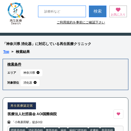
お気に入り
ご利用規約を事前にご確認下さい
「神奈川県 消化器」に対応している再生医療クリニック
Top
>
検索結果
検索条件
エリア
神奈川県
対象部位
消化器
再生医療認定医
医療法人社団葵会 AOI国際病院
「小島新田駅」徒歩3分
呼吸器内科
消化器内科
整形外科
歯科
歯科口腔外科
皮膚科
美容外科