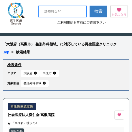
お気に入り
ご利用規約を事前にご確認下さい
「大阪府（高槻市） 整形外科領域」に対応している再生医療クリニック
Top
>
検索結果
検索条件
エリア
大阪府
高槻市
対象部位
整形外科領域
再生医療認定医
社会医療法人愛仁会 高槻病院
「高槻駅」徒歩7分
整形外科