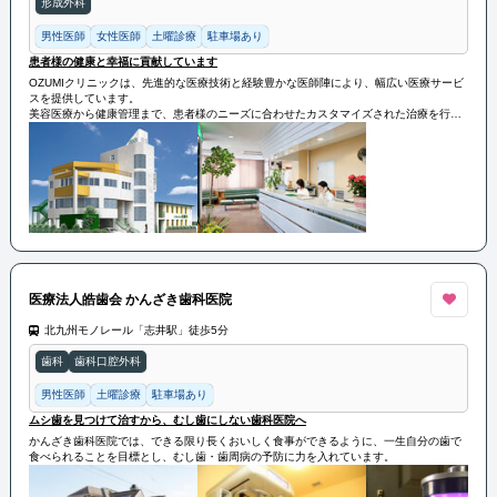
形成外科
男性医師
女性医師
土曜診療
駐車場あり
患者様の健康と幸福に貢献しています
OZUMIクリニックは、先進的な医療技術と経験豊かな医師陣により、幅広い医療サービ
スを提供しています。
美容医療から健康管理まで、患者様のニーズに合わせたカスタマイズされた治療を行
い、高い満足度を実現しています。
その実績は、地域社会での信頼と支持を得ており、患者様の健康と幸福に貢献していま
す。
医療法人皓歯会 かんざき歯科医院
北九州モノレール「志井駅」徒歩5分
歯科
歯科口腔外科
男性医師
土曜診療
駐車場あり
ムシ歯を見つけて治すから、むし歯にしない歯科医院へ
かんざき歯科医院では、できる限り長くおいしく食事ができるように、一生自分の歯で
食べられることを目標とし、むし歯・歯周病の予防に力を入れています。