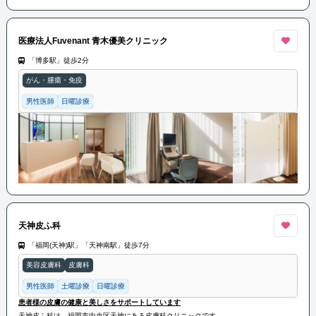
医療法人Fuvenant 青木優美クリニック
「博多駅」徒歩2分
がん・腫瘍・免疫
男性医師
日曜診療
天神皮ふ科
「福岡(天神)駅」「天神南駅」徒歩7分
美容皮膚科
皮膚科
男性医師
土曜診療
日曜診療
患者様の皮膚の健康と美しさをサポートしています
天神皮ふ科は、福岡市中央区天神にある皮膚科クリニックです。