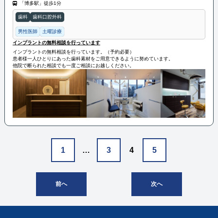
「博多駅」徒歩1分
歯科
歯科口腔外科
男性医師
土曜診療
インプラントの無料相談を行っています
インプラントの無料相談を行っています。（予約必要）
患者様一人ひとりにあった歯科素材をご用意できるように努めています。
他院で断られた相談でも一度ご相談にお越しください。
1
…
3
4
5
前へ
次へ