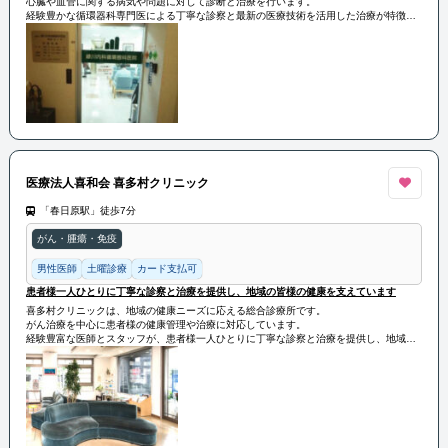
心臓や血管に関する病気や問題に対して診断と治療を行います。
経験豊かな循環器科専門医による丁寧な診察と最新の医療技術を活用した治療が特徴で
す。
患者様の健康と生活の質を向上させるために、迅速かつ効果的な医療サービスを提供し
ています。
医療法人喜和会 喜多村クリニック
「春日原駅」徒歩7分
がん・腫瘍・免疫
男性医師
土曜診療
カード支払可
患者様一人ひとりに丁寧な診察と治療を提供し、地域の皆様の健康を支えています
喜多村クリニックは、地域の健康ニーズに応える総合診療所です。
がん治療を中心に患者様の健康管理や治療に対応しています。
経験豊富な医師とスタッフが、患者様一人ひとりに丁寧な診察と治療を提供し、地域の
皆様の健康を支えています。