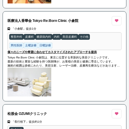
医療法人香華会 Tokyo Re:Born Clinic 小倉院
「小倉駅」徒歩1分
整形外科
皮膚科
糖尿病内科
内科
美容皮膚科
その他
男性医師
土曜診療
日曜診療
個々のニーズや希望に合わせてカスタマイズされたアプローチを提供
Tokyo Re:Born Clinic 小倉院は、東京に位置する革新的な美容クリニックです。
最新の技術と豊富な経験を持つ医師陣が、お客様の美容と健康に専念しています。
施術の範囲は多岐にわたり、美容注射、レーザー治療、皮膚再生療法などがあります。
また、個々のニーズや希望に合わせてカスタマイズされたアプローチを提供し、お客様
の満足度を追求しています。
松股会 OZUMIクリニック
「長行校下」徒歩約1分