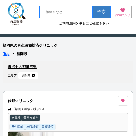
お気に入り
ご利用規約を事前にご確認下さい
福岡県の再生医療対応クリニック
Top
>
福岡県
選択中の都道府県
エリア
福岡県
佐野クリニック
「福岡天神駅」徒歩2分
皮膚科
美容皮膚科
男性医師
土曜診療
日曜診療