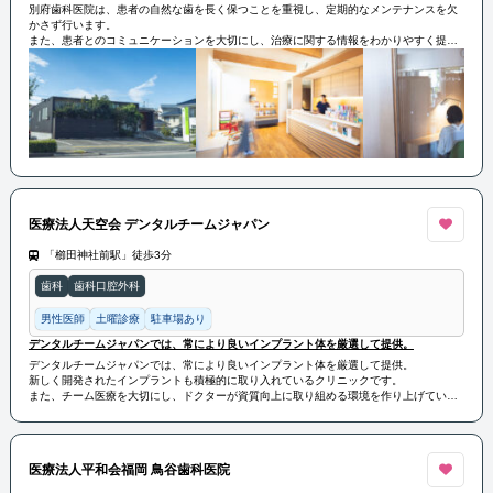
別府歯科医院は、患者の自然な歯を長く保つことを重視し、定期的なメンテナンスを欠
かさず行います。
また、患者とのコミュニケーションを大切にし、治療に関する情報をわかりやすく提供
して安心な治療を行います。
医療法人天空会 デンタルチームジャパン
「櫛田神社前駅」徒歩3分
歯科
歯科口腔外科
男性医師
土曜診療
駐車場あり
デンタルチームジャパンでは、常により良いインプラント体を厳選して提供。
デンタルチームジャパンでは、常により良いインプラント体を厳選して提供。
新しく開発されたインプラントも積極的に取り入れているクリニックです。
また、チーム医療を大切にし、ドクターが資質向上に取り組める環境を作り上げていま
す。
そのため、患者様には安心安全で、最善の治療を提供できると信じています。
医療法人平和会福岡 鳥谷歯科医院