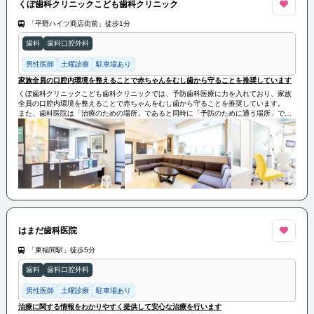
くぼ歯科クリニックこども歯科クリニック
「平野ハイツ商店街前」徒歩1分
歯科
歯科口腔外科
男性医師
土曜診療
駐車場あり
家族全員の口腔内環境を整えることで赤ちゃんをむし歯から守ることを推奨しています
くぼ歯科クリニックこども歯科クリニックでは、予防歯科医療に力を入れており、家族
全員の口腔内環境を整えることで赤ちゃんをむし歯から守ることを推奨しています。
また、歯科医院は「治療のための場所」であると同時に「予防のために通う場所」であ
るとの認識を持ち、口腔の健康を維持するための予防的なアプローチを重視していま
す。
はまだ歯科医院
「東福間駅」徒歩5分
歯科
歯科口腔外科
男性医師
土曜診療
駐車場あり
治療に関する情報をわかりやすく提供して安心な治療を行います