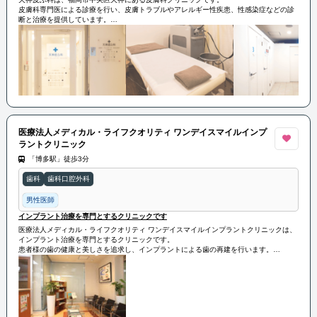
皮膚科専門医による診療を行い、皮膚トラブルやアレルギー性疾患、性感染症などの診
断と治療を提供しています。
また、美容皮膚科としても活動し、皮膚の美容・健康に関する相談や治療を行っていま
す。最新の治療技術や設備を導入し、患者様の皮膚の健康と美しさをサポートしていま
す。
医療法人メディカル・ライフクオリティ ワンデイスマイルインプ
ラントクリニック
「博多駅」徒歩3分
歯科
歯科口腔外科
男性医師
インプラント治療を専門とするクリニックです
医療法人メディカル・ライフクオリティ ワンデイスマイルインプラントクリニックは、
インプラント治療を専門とするクリニックです。
患者様の歯の健康と美しさを追求し、インプラントによる歯の再建を行います。
患者様の個々のニーズに合わせたカスタマイズされた治療プランを提案し、自然な笑顔
と健康な歯を取り戻すサポートを行っています。