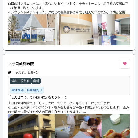
西口歯科クリニックは、「真心、明るく、正しく」をモットーにし、患者様の立場に立
って治療に臨んでいます。
インプラントやホワイトニングなどの審美歯科にも取り組んでいますが、予防と定期検
査を最優先に考え、歯を削ることをできるだけ避け、痛みの少ない治療を目指していま
す。
明るく元気なスタッフと協力して、患者様の歯科治療に全力で取り組んでいます。
上り口歯科医院
「伊丹駅」徒歩2分
歯科口腔外科
歯科
男性医師
駐車場あり
『しんせつに、ていねいに』をモットーに
上り口歯科医院では『しんせつに、ていねいに』をモットーにしています。
むし歯・歯周病・インプラント・噛み合わせなどを歯・口腔だけのものと捉えず、 全身
の一部と位置づけた全人的医療を心がけております。
上り口歯科医院では患者様に安心快適に治療を受けていただけるよう、 器具機械の衛生
管理には非常に気を配っております。