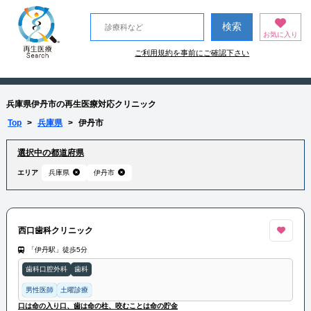
お気に入り
ご利用規約を事前にご確認下さい
兵庫県伊丹市の再生医療対応クリニック
Top
>
兵庫県
>
伊丹市
選択中の都道府県
エリア
兵庫県
伊丹市
西口歯科クリニック
「伊丹駅」徒歩5分
歯科口腔外科
歯科
男性医師
土曜診療
口は命の入り口、歯は命の柱、咬むことは命の貯金