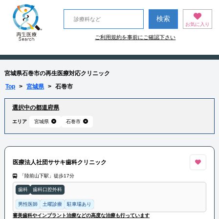
お気に入り
ご利用規約を事前にご確認下さい
宮城県石巻市の再生医療対応クリニック
Top
>
宮城県
>
石巻市
選択中の都道府県
エリア
宮城県
石巻市
医療法人社団ササキ歯科クリニック
「陸前山下駅」徒歩17分
歯科
歯科口腔外科
男性医師
土曜診療
駐車場あり
審美歯科やインプラント治療などの高度な治療も行っています