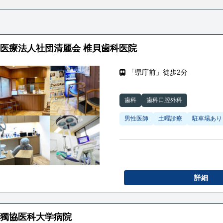
医療法人社団清麗会 椎貝歯科医院
「県庁前」徒歩2分
歯科
歯科口腔外科
男性医師
土曜診療
駐車場あり
詳細
獨協医科大学病院