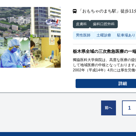
「おもちゃのまち駅」徒歩11
皮膚科
歯科口腔外科
男性医師
土曜診療
駐車場あり
栃木県全域の三次救急医療の一
獨協医科大学病院は、高度な医療の提
して地域医療の中核となっております
2002年（平成14年）4月には厚生
ーヘリの運航を開始し、栃木県全域の
我々職員一同は、患者さんに満足して
詳細
してまいります｡
1
前へ