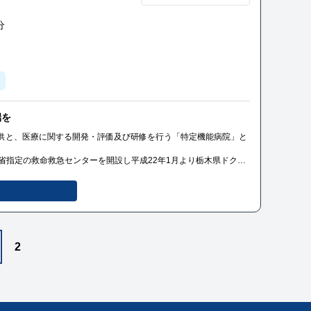
分
端を
供と、医療に関する開発・評価及び研修を行う「特定機能病院」と
｡
労働省指定の救命救急センターを開設し平成22年1月より栃木県ドクタ
三次救急医療の一端を担っております｡
いただける良質な医療サービスを提供するために一丸となって努力
2