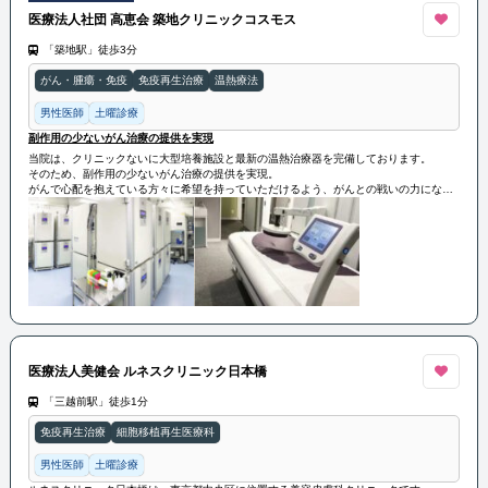
医療法人社団 高恵会 築地クリニックコスモス
「築地駅」徒歩3分
がん・腫瘍・免疫
免疫再生治療
温熱療法
男性医師
土曜診療
副作用の少ないがん治療の提供を実現
当院は、クリニックないに大型培養施設と最新の温熱治療器を完備しております。
そのため、副作用の少ないがん治療の提供を実現。
がんで心配を抱えている方々に希望を持っていただけるよう、がんとの戦いの力になれ
ればと考えております。
医療法人美健会 ルネスクリニック日本橋
「三越前駅」徒歩1分
免疫再生治療
細胞移植再生医療科
男性医師
土曜診療