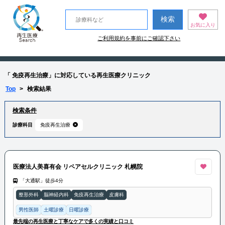
お気に入り
ご利用規約を事前にご確認下さい
「 免疫再生治療」に対応している再生医療クリニック
Top
>
検索結果
検索条件
診療科目
免疫再生治療
医療法人美喜有会 リペアセルクリニック 札幌院
「大通駅」徒歩4分
整形外科
脳神経内科
免疫再生治療
皮膚科
男性医師
土曜診療
日曜診療
最先端の再生医療と丁寧なケアで多くの実績と口コミ