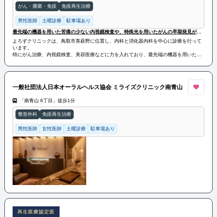
がん・腫瘍・免疫
免疫再生治療
男性医師
土曜診療
駐車場あり
最先端の機器を用いた苦痛の少ない内視鏡検査や、特殊光を用いたがんの早期発見が可能
よろずクリニックは、鳥取市美萩野に位置し、内科と消化器内科を中心に診療を行って
います。
特にがん治療、内視鏡検査、美容医療などに力を入れており、最先端の機器を用いた苦
痛の少ない内視鏡検査や、特殊光を用いたがんの早期発見が可能です。
また、健康管理や生活習慣病の予防・治療にも重点を置いています。
一般社団法人日本オーラルヘルス協会 ミライズクリニック南青山
「南青山 6丁目」徒歩1分
整形外科
免疫再生治療
男性医師
女性医師
土曜診療
駐車場あり
再生医療認定医