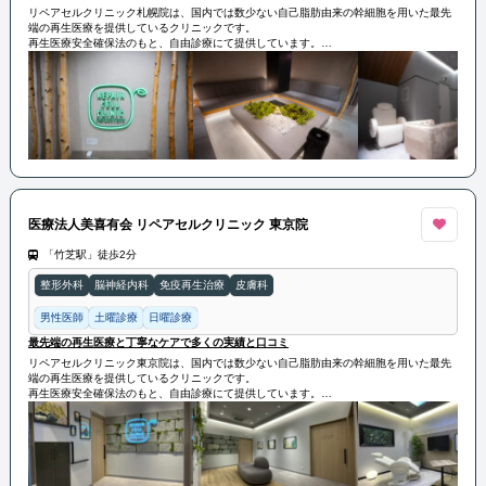
リペアセルクリニック札幌院は、国内では数少ない自己脂肪由来の幹細胞を用いた最先
端の再生医療を提供しているクリニックです。
再生医療安全確保法のもと、自由診療にて提供しています。
当院では、「脳卒中」「ヘルニア」「脊髄損傷」「変形性ひざ関節症」「変形性股関節
症」「肩腱板断裂」などの治療を行っております。
特に、国内で初めて厚生労働省へ届出し、受理された「分化誘導による関節の再生医
療」という先進技術で、従来の再生医療（幹細胞治療）に比べてより強い再生能力をも
った幹細胞の治療が可能になりました。
この技術は、関節軟骨の再生を促進し、関節の機能回復を助けるものです。
さらに優れた技術により、冷凍せずその都度生きたまま培養した幹細胞を投与できるた
め、高い生存率と活動率を実現しています。
リペアセルクリニック札幌院は豊富な症例数と優れた治療効果で知られ、再生医療に精
通した専門医が在籍しています。
これまでの実績が認められ、様々な著書の執筆やテレビなどのメディアからも多くの取
医療法人美喜有会 リペアセルクリニック 東京院
材を受けています。
「竹芝駅」徒歩2分
整形外科
脳神経内科
免疫再生治療
皮膚科
男性医師
土曜診療
日曜診療
最先端の再生医療と丁寧なケアで多くの実績と口コミ
リペアセルクリニック東京院は、国内では数少ない自己脂肪由来の幹細胞を用いた最先
端の再生医療を提供しているクリニックです。
再生医療安全確保法のもと、自由診療にて提供しています。
当院では、「脳卒中」「ヘルニア」「脊髄損傷」「変形性ひざ関節症」「変形性股関節
症」「肩腱板断裂」などの治療を行っております。
特に、国内で初めて厚生労働省へ届出し、受理された「分化誘導による関節の再生医
療」という先進技術で、従来の再生医療（幹細胞治療）に比べてより強い再生能力をも
った幹細胞の治療が可能になりました。
この技術は、関節軟骨の再生を促進し、関節の機能回復を助けるものです。