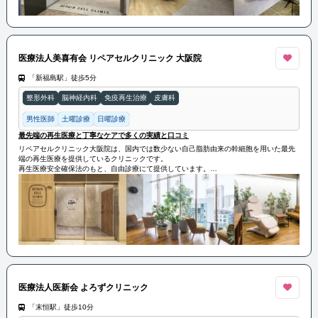
さらに優れた技術により、冷凍せずその都度生きたまま培養した幹細胞を投与できるた
め、高い生存率と活動率を実現しています。
リペアセルクリニック東京院は豊富な症例数と優れた治療効果で知られ、再生医療に精
通した専門医が在籍しています。
これまでの実績が認められ、様々な著書の執筆やテレビなどのメディアからも多くの取
医療法人美喜有会 リペアセルクリニック 大阪院
材を受けています。
「新福島駅」徒歩5分
整形外科
脳神経内科
免疫再生治療
皮膚科
男性医師
土曜診療
日曜診療
最先端の再生医療と丁寧なケアで多くの実績と口コミ
リペアセルクリニック大阪院は、国内では数少ない自己脂肪由来の幹細胞を用いた最先
端の再生医療を提供しているクリニックです。
再生医療安全確保法のもと、自由診療にて提供しています。
当院では、「脳卒中」「ヘルニア」「脊髄損傷」「変形性ひざ関節症」「変形性股関節
症」「肩腱板断裂」などの治療を行っております。
特に、国内で初めて厚生労働省へ届出し、受理された「分化誘導による関節の再生医
療」という先進技術で、従来の再生医療（幹細胞治療）に比べてより強い再生能力をも
った幹細胞の治療が可能になりました。
この技術は、関節軟骨の再生を促進し、関節の機能回復を助けるものです。
さらに優れた技術により、冷凍せずその都度生きたまま培養した幹細胞を投与できるた
め、高い生存率と活動率を実現しています。
リペアセルクリニック大阪院は豊富な症例数と優れた治療効果で知られ、再生医療に精
通した専門医が在籍しています。
これまでの実績が認められ、様々な著書の執筆やテレビなどのメディアからも多くの取
医療法人医新会 よろずクリニック
材を受けています。
「末恒駅」徒歩10分