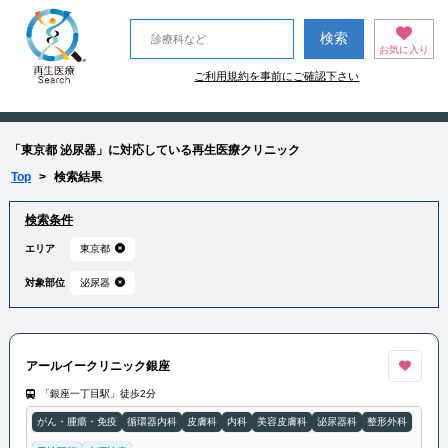
お気に入り
ご利用規約を事前にご確認下さい
「東京都 泌尿器」に対応している再生医療クリニック
Top
>
検索結果
検索条件
エリア
東京都
対象部位
泌尿器
アールイークリニック銀座
「銀座一丁目駅」徒歩2分
がん・腫瘍・免疫
循環器内科
皮膚科
内科
美容皮膚科
泌尿器科
整形外科