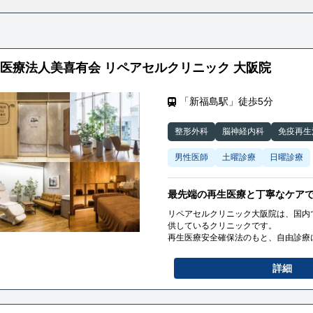
医療法人美喜有会 リペアセルクリニック 大阪院
「新福島駅」徒歩5分
整形外科
脳神経内科
免疫再生
男性医師
土曜診療
日曜診療
最先端の再生医療と丁寧なケア
リペアセルクリニック大阪院は、国内
供しているクリニックです。
再生医療安全確保法のもと、自由診療
当院では、「脳卒中」「ヘルニア」「
裂」などの治療を行っております。
詳細
特に、国内で初めて厚生労働省へ届出
で、従来の再生医療（幹細胞治療）に
た。
この技術は、関節軟骨の再生を促進し