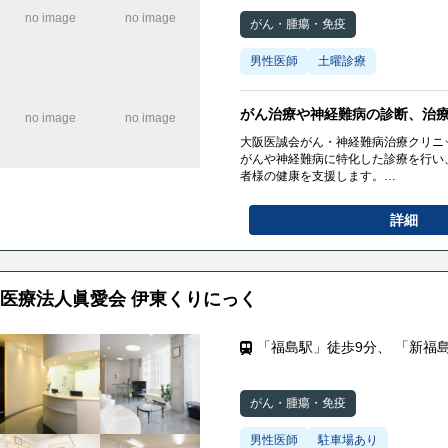
がん・腫瘍・免疫
男性医師
土曜診療
がん治療や神経難病の診断、治
大阪医誠会がん・神経難病治療クリニ
がんや神経難病に特化した診療を行い
者様の健康を支援します。
がん治療や神経難病の診断、治療、サ
ます。
詳細
医療法人眞愛会 伊東くりにっく
「福島駅」徒歩9分、 「新福
がん・腫瘍・免疫
男性医師
駐車場あり