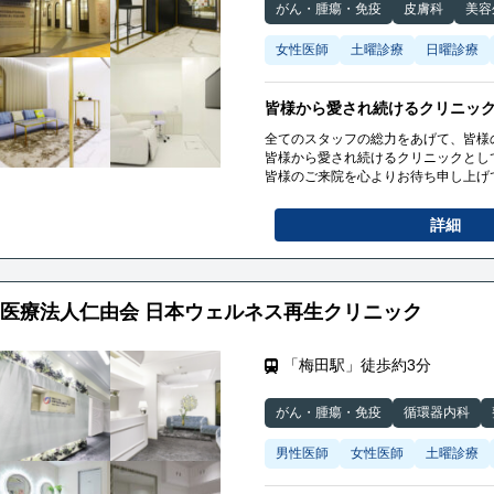
がん・腫瘍・免疫
皮膚科
美容
女性医師
土曜診療
日曜診療
皆様から愛され続けるクリニッ
全てのスタッフの総力をあげて、皆様
皆様から愛され続けるクリニックとし
皆様のご来院を心よりお待ち申し上げ
詳細
医療法人仁由会 日本ウェルネス再生クリニック
「梅田駅」徒歩約3分
がん・腫瘍・免疫
循環器内科
男性医師
女性医師
土曜診療