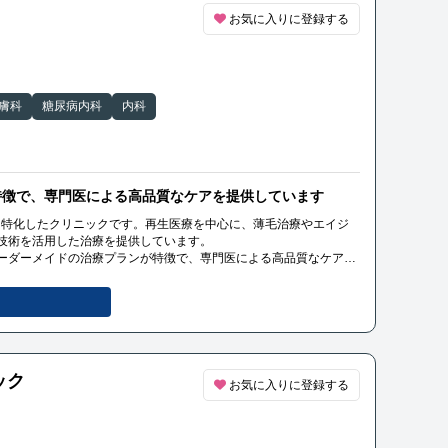
の都度生きたまま培養した幹細胞を投与できるため、高い生存率と
お気に入りに登録する
症例数と優れた治療効果で知られ、再生医療に精通した専門医が在
書の執筆やテレビなどのメディアからも多くの取材を受けていま
膚科
糖尿病内科
内科
特徴で、専門医による高品質なケアを提供しています
医療に特化したクリニックです。再生医療を中心に、薄毛治療やエイジ
技術を活用した治療を提供しています。
ーダーメイドの治療プランが特徴で、専門医による高品質なケアを
ライバシーに配慮した治療環境も整っています。
ック
お気に入りに登録する