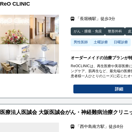
ReO CLINIC
さらに優れた技術により、冷凍せずそ
活動率を実現しています。
リペアセルクリニック大阪院は豊富な
籍しています。
「長堀橋駅」徒歩3分
これまでの実績が認められ、様々な著
す。
がん・腫瘍・免疫
整形外科
皮
男性医師
土曜診療
日曜診療
オーダーメイドの治療プランが
ReOCLINICは、再生医療や美容
ングケア、肌再生など、最先端の医療
患者様一人ひとりのニーズに応じたオ
提供しています。落ち着いた空間でプ
詳細
医療法人医誠会 大阪医誠会がん・神経難病治療クリニ
「西中島南方駅」徒歩8分