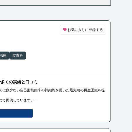
お気に入りに登録する
治療
皮膚科
で多くの実績と口コミ
では数少ない自己脂肪由来の幹細胞を用いた最先端の再生医療を提
にて提供しています。
脊髄損傷」「変形性ひざ関節症」「変形性股関節症」「肩腱板断
し、受理された「分化誘導による関節の再生医療」という先進技術
比べてより強い再生能力をもった幹細胞の治療が可能になりまし
、関節の機能回復を助けるものです。