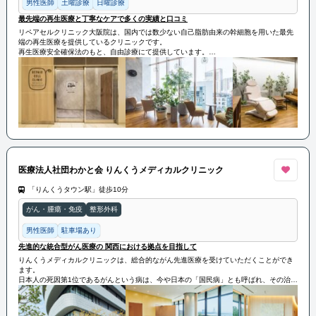
男性医師
土曜診療
日曜診療
最先端の再生医療と丁寧なケアで多くの実績と口コミ
リペアセルクリニック大阪院は、国内では数少ない自己脂肪由来の幹細胞を用いた最先
端の再生医療を提供しているクリニックです。
再生医療安全確保法のもと、自由診療にて提供しています。
当院では、「脳卒中」「ヘルニア」「脊髄損傷」「変形性ひざ関節症」「変形性股関節
症」「肩腱板断裂」などの治療を行っております。
特に、国内で初めて厚生労働省へ届出し、受理された「分化誘導による関節の再生医
療」という先進技術で、従来の再生医療（幹細胞治療）に比べてより強い再生能力をも
った幹細胞の治療が可能になりました。
この技術は、関節軟骨の再生を促進し、関節の機能回復を助けるものです。
さらに優れた技術により、冷凍せずその都度生きたまま培養した幹細胞を投与できるた
め、高い生存率と活動率を実現しています。
リペアセルクリニック大阪院は豊富な症例数と優れた治療効果で知られ、再生医療に精
通した専門医が在籍しています。
これまでの実績が認められ、様々な著書の執筆やテレビなどのメディアからも多くの取
医療法人社団わかと会 りんくうメディカルクリニック
材を受けています。
「りんくうタウン駅」徒歩10分
がん・腫瘍・免疫
整形外科
男性医師
駐車場あり
先進的な統合型がん医療の 関西における拠点を目指して
りんくうメディカルクリニックは、総合的ながん先進医療を受けていただくことができ
ます。
日本人の死因第1位であるがんという病は、今や日本の「国民病」とも呼ばれ、その治療
法はバイオテクノロジーの発展と共に技術進化を遂げていますが、未だ根治には至って
おりません。
私たちは研究機関・医療機関と密接に連携し、がん先進医療・早期発見・予防再発防止