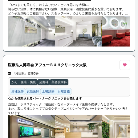
「いつまでも美しく、若くありたい」という思いを大切に。
切らない治療、体に負担がない治療、最新設備・治療技術に重きを置いております。
どうぞお気軽にご相談下さい。スタッフ一同、心よりご来院をお待ちしております。
医療法人博寿会 アフューＢ＆Ｈクリニック大阪
「梅田駅」徒歩5分
がん・腫瘍・免疫
皮膚科
美容皮膚科
男性医師
女性医師
土曜診療
日曜診療
心から信頼されるパートナークリニックを目指します
当院は、ホリスティック（包括的）なオーダーメイド医療を提供いたします。
また、常に皆様にとってプロダクティブエイジングケアのパートナーでありたいと考え
ています。
パーソナルな医療サービスを提供することで、心から信頼されるパートナークリニック
を目指します。