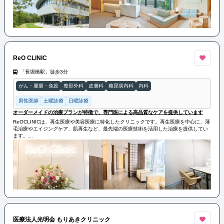
に取り組んでいます。
患者様お一人おひとりに適した先進医療技術を提供することにより、共にがんと戦うパ
ートナーでありたいと考えています。
ReO CLINIC
「長堀橋駅」徒歩3分
がん・腫瘍・免疫
整形外科
皮膚科
糖尿病内科
内科
男性医師
土曜診療
日曜診療
オーダーメイドの治療プランが特徴で、専門医による高品質なケアを提供しています
ReOCLINICは、再生医療や美容医療に特化したクリニックです。再生医療を中心に、薄
毛治療やエイジングケア、肌再生など、最先端の医療技術を活用した治療を提供してい
ます。
患者様一人ひとりのニーズに応じたオーダーメイドの治療プランが特徴で、専門医によ
る高品質なケアを提供しています。落ち着いた空間でプライバシーに配慮した治療環境
も整っています。
医療法人光明会 もりあきクリニック