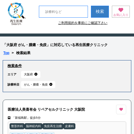
お気に入り
ご利用規約を事前にご確認下さい
「大阪府 がん・腫瘍・免疫」に対応している再生医療クリニック
Top
>
検索結果
検索条件
エリア
大阪府
診療科目
がん・腫瘍・免疫
医療法人美喜有会 リペアセルクリニック 大阪院
「新福島駅」徒歩5分
整形外科
脳神経内科
免疫再生治療
皮膚科