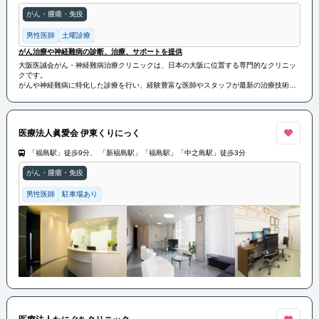
がん・腫瘍・免疫
男性医師
土曜診療
がん治療や神経難病の診断、治療、サポートを提供
大阪医誠会がん・神経難病治療クリニックは、日本の大阪に位置する専門的なクリニッ
クです。
がんや神経難病に特化した診療を行い、経験豊富な医師やスタッフが最新の治療技術と
知識を駆使して患者様の健康を支援します。
がん治療や神経難病の診断、治療、サポートを提供し、患者様とその家族に寄り添った
ケアを提供しています。
医療法人眞愛会 伊東くりにっく
「福島駅」徒歩9分、 「新福島駅」「福島駅」「中之島駅」徒歩3分
がん・腫瘍・免疫
男性医師
駐車場あり