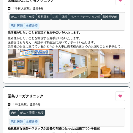
医療法人たにぐちクリニック
「千林大宮駅」徒歩3分
がん・腫瘍・免疫
整形外科
内科
外科
リハビリテーション科
消化管内科
男性医師
土曜診療
患者様がしたいことを実現するお手伝いをいたします。
患者様がしたいことを実現するお手伝いをいたします。
医療面はもちろん、介護や日常生活においてサポートいたします。
患者様のお役に立てているかどうかを大事に患者様の体と心のお困りごとを解決してい
きます。
堂島リーガクリニック
「中之島駅」徒歩4分
内科
がん・腫瘍・免疫
男性医師
土曜診療
経験豊富な医師やスタッフが患者の希望に合わせた治療プランを提案