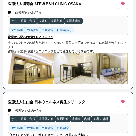
医療法人博寿会 AFEW B&H CLINIC OSAKA
「西梅田駅」徒歩5分
がん・腫瘍・免疫
皮膚科
美容外科
美容皮膚科
女性医師
土曜診療
日曜診療
駐車場あり
皆様から愛され続けるクリニック
全てのスタッフの総力をあげて、皆様のご要望にお応えできるように体制を整えており
ます。
皆様から愛され続けるクリニックとして邁進していく所存です。
皆様のご来院を心よりお待ち申し上げております。
医療法人仁由会 日本ウェルネス再生クリニック
「梅田駅」徒歩約3分
がん・腫瘍・免疫
循環器内科
整形外科
皮膚科
内科
美容皮膚科
男性医師
女性医師
土曜診療
日曜診療
「いつまでも美しく、若くありたい」という思いを大切に。