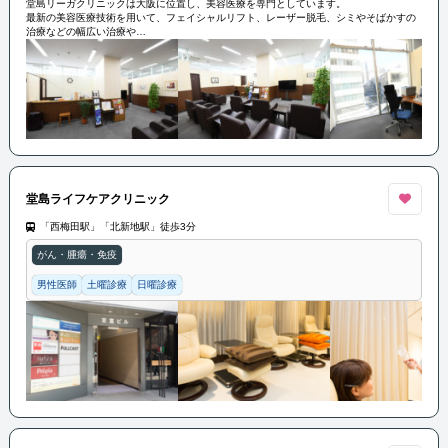
堂島リーガクリニックは大阪に位置し、美容医療を専門としています。
最新の美容医療技術を用いて、フェイシャルリフト、レーザー脱毛、シミやそばかすの
治療などの幅広い治療や
美容点滴や栄養療法などの健康に関連するサービスも提供しています。
経験豊富な医師やスタッフが患者の希望に合わせた治療プランを提案し、安全と満足度
を最優先に考えています。
堂島ライフケアクリニック
「西梅田駅」「北新地駅」徒歩3分
がん・腫瘍・免疫
男性医師
土曜診療
日曜診療