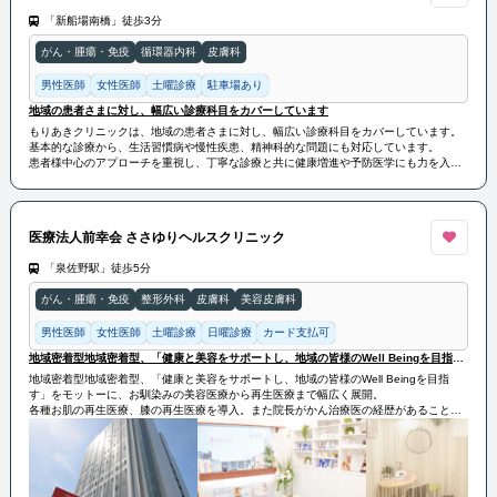
「新船場南橋」徒歩3分
がん・腫瘍・免疫
循環器内科
皮膚科
男性医師
女性医師
土曜診療
駐車場あり
地域の患者さまに対し、幅広い診療科目をカバーしています
もりあきクリニックは、地域の患者さまに対し、幅広い診療科目をカバーしています。
基本的な診療から、生活習慣病や慢性疾患、精神科的な問題にも対応しています。
患者様中心のアプローチを重視し、丁寧な診療と共に健康増進や予防医学にも力を入れ
ています。
医療法人前幸会 ささゆりヘルスクリニック
「泉佐野駅」徒歩5分
がん・腫瘍・免疫
整形外科
皮膚科
美容皮膚科
男性医師
女性医師
土曜診療
日曜診療
カード支払可
地域密着型地域密着型、「健康と美容をサポートし、地域の皆様のWell Beingを目指す」をモットーに
地域密着型地域密着型、「健康と美容をサポートし、地域の皆様のWell Beingを目指
す」をモットーに、お馴染みの美容医療から再生医療まで幅広く展開。
各種お肌の再生医療、膝の再生医療を導入。また院長がかん治療医の経歴があることか
らNK細胞療法なども導入している。