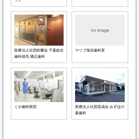
no image
医療法人社団鈴蘭会 千葉総合
マリブ海浜歯科室
歯科稲毛 矯正歯科
くが歯科医院
医療法人社団晃成会 みずほの
森歯科