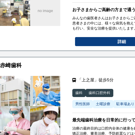
お子さまからご高齢の方まで通
みんなの歯医者さんはお子さまからご
患者さまの中には、様々な病気を抱え
も行い、安全な治療を提供いたします
糖尿病協会の登録歯科医のため、糖尿
詳細
赤崎歯科
「上之屋」徒歩5分
歯科
歯科口腔外科
男性医師
土曜診療
駐車場あり
最先端歯科治療を日常的に行っ
治療の最終目的は口腔内全体の健康を
矯正治療、審美治療、予防処置などは