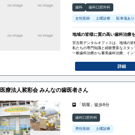
歯科
歯科口腔外科
女性医師
土曜診療
駐車場あり
地域の皆様に質の高い歯科治療
宮古島デンタルオフィスは、地域の皆
私たちの専門知識と経験豊富なスタッ
一般歯科治療から審美歯科治療、イン
患者様一人ひとりの状態やニーズに合
けるように努めています
詳細
医療法人裟彩会 みんなの歯医者さん
「胡屋」徒歩8分
歯科口腔外科
男性医師
土曜診療