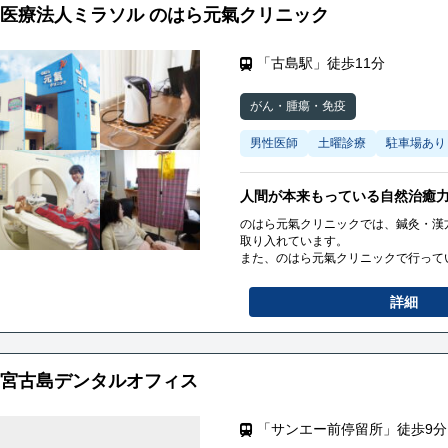
医療法人ミラソル のはら元氣クリニック
「古島駅」徒歩11分
がん・腫瘍・免疫
男性医師
土曜診療
駐車場あり
人間が本来もっている自然治癒
のはら元氣クリニックでは、鍼灸・漢
取り入れています。
また、のはら元氣クリニックで行って
指し、自然治癒力を高めることを目的
今後も人間が本来もっている自然治癒
詳細
宮古島デンタルオフィス
「サンエー前停留所」徒歩9分