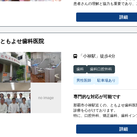
患者さんの理解と協力も重要であり、
終的な目標としています。
詳細
ともよせ歯科医院
「小禄駅」徒歩4分
歯科
歯科口腔外科
男性医師
駐車場あり
専門的な対応が可能です
那覇市小禄駅近くの、ともよせ歯科医
診療を心がけております。
特に、口腔外科、矯正歯科、歯科イン
門的な対応が可能ですので、お気軽に
詳細