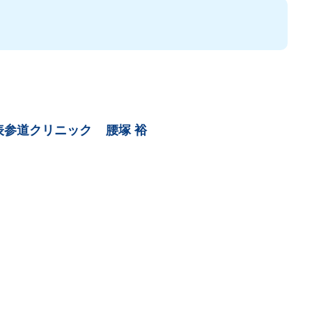
表参道クリニック
腰塚 裕